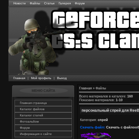
Новости
Файлы
Статьи
Галерея
Форум
Главная
|
Мой профиль
|
Выход
Главная
»
Файлы
МЕНЮ САЙТА
Всего материалов в каталоге
:
160
Показано материалов
:
1-10
Главная страница
Каталог файлов
персональный спрей для Ree
Каталог статей
Категория:
спрей
Фотоальбом
Скачать файл:
Скачать с файлоо
Форум
Информация о сайте