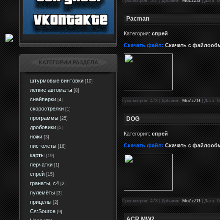
Просмотров: 514 | Добавил:
MoZzZG
| Дата: 0
Pacman
Категория:
спрей
Скачать файл:
Скачать с файлооб
КАТЕГОРИИ РАЗДЕЛА
штурмовые винтовки
[10]
легкие автоматы
[8]
снайперки
[4]
Просмотров: 473 | Добавил:
MoZzZG
| Дата: 0
скорострелки
[1]
программы
DOG
[25]
дробовики
[5]
Категория:
спрей
ножи
[3]
Скачать файл:
Скачать с файлооб
пистолеты
[18]
карты
[19]
перчатки
[1]
спрей
[15]
гранаты, c4
[2]
пулемёты
[3]
Просмотров: 473 | Добавил:
MoZzZG
| Дата: 0
прицелы
[2]
Сs:Source
[9]
ACR MW2