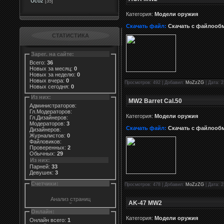
Ucoz
[35]
Категория:
Модели оружия
Скачать файл:
Скачать с файлооб
СТАТИСТИКА
Зарег. на сайте:
Всего:
36
Новых за месяц:
0
Новых за неделю:
0
Новых вчера:
0
Просмотров: 492 | Добавил:
MoZzZG
| Дата: 2
Новых сегодня:
0
Из них:
MW2 Barret Cal.50
Администраторов:
Гл.Модераторов:
Категория:
Модели оружия
Гл.Дизайнеров:
Модераторов:
3
Скачать файл:
Скачать с файлооб
Дизайнеров:
Журналистов:
0
Файловиков:
Проверенных:
2
Обычных:
29
Из них:
Парней:
33
Девушек:
3
Счетчики:
Просмотров: 478 | Добавил:
MoZzZG
| Дата: 2
AK-47 MW2
Онлайн:
Категория:
Модели оружия
Онлайн всего:
1