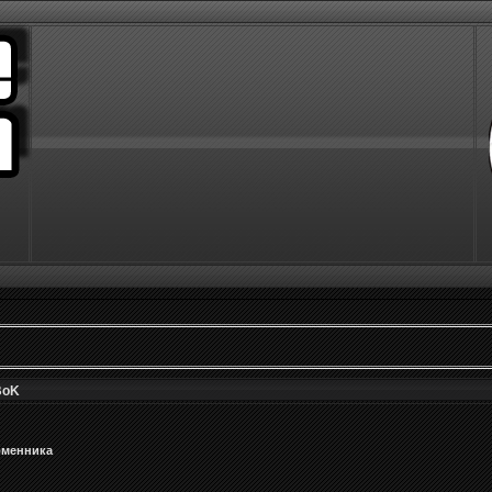
BoK
бменника