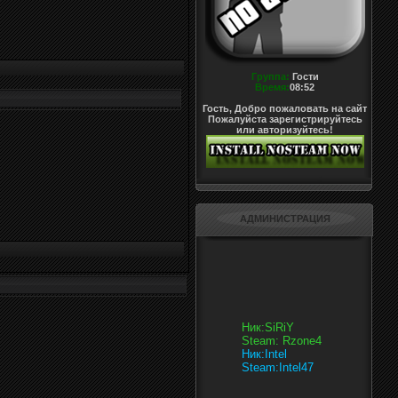
Группа:
Гости
Время:
08:52
Гость, Добро пожаловать на сайт
Пожалуйста зарегистрируйтесь
или авторизуйтесь!
АДМИНИСТРАЦИЯ
Ник:SiRiY
Steam: Rzone4
Ник:Intel
Steam:Intel47