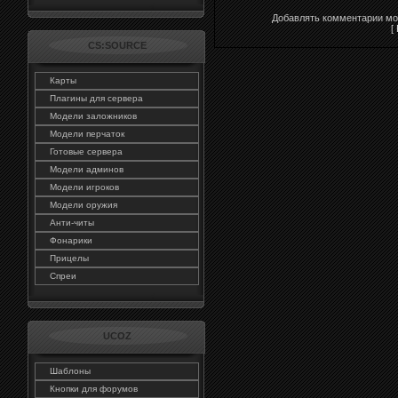
Добавлять комментарии мог
[
CS:SOURCE
Карты
Плагины для сервера
Модели заложников
Модели перчаток
Готовые сервера
Модели админов
Модели игроков
Модели оружия
Анти-читы
Фонарики
Прицелы
Спреи
UCOZ
Шаблоны
Кнопки для форумов