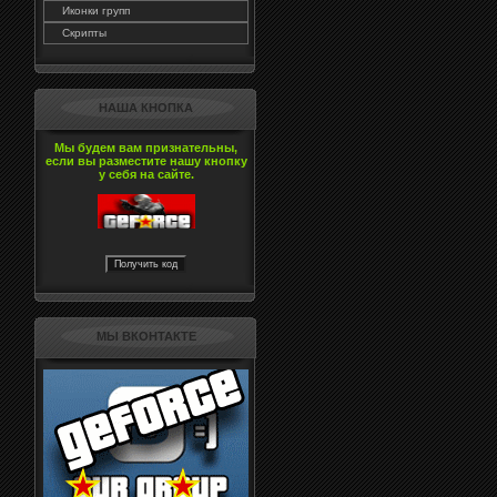
Иконки групп
Скрипты
НАША КНОПКА
Мы будем вам признательны,
если вы разместите нашу кнопку
у себя на сайте.
МЫ ВКОНТАКТЕ