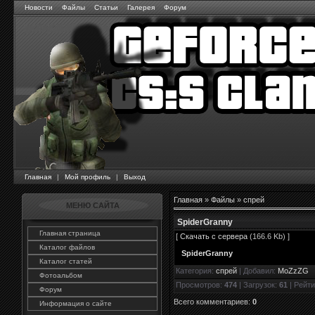
Новости
Файлы
Статьи
Галерея
Форум
Главная
|
Мой профиль
|
Выход
Главная
»
Файлы
»
спрей
МЕНЮ САЙТА
SpiderGranny
Главная страница
[
Скачать с сервера
(166.6 Kb) ]
Каталог файлов
SpiderGranny
Каталог статей
Категория
:
спрей
|
Добавил
:
MoZzZG
Фотоальбом
Просмотров
:
474
|
Загрузок
:
61
|
Рейти
Форум
Всего комментариев
:
0
Информация о сайте