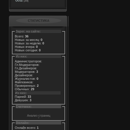
Ucoz
[35]
СТАТИСТИКА
Зарег. на сайте:
Всего:
36
Новых за месяц:
0
Новых за неделю:
0
Новых вчера:
0
Новых сегодня:
0
Из них:
Администраторов:
Гл.Модераторов:
Гл.Дизайнеров:
Модераторов:
3
Дизайнеров:
Журналистов:
0
Файловиков:
Проверенных:
2
Обычных:
29
Из них:
Парней:
33
Девушек:
3
Счетчики:
Онлайн:
Онлайн всего:
1