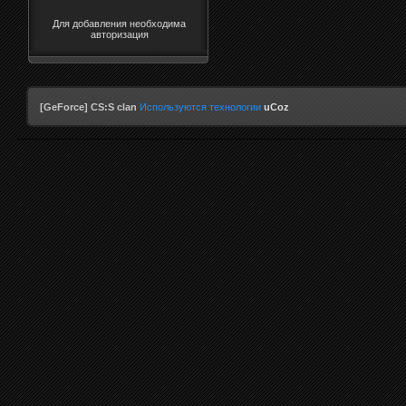
Для добавления необходима
авторизация
[GeForce] CS:S clan
Используются технологии
uCoz