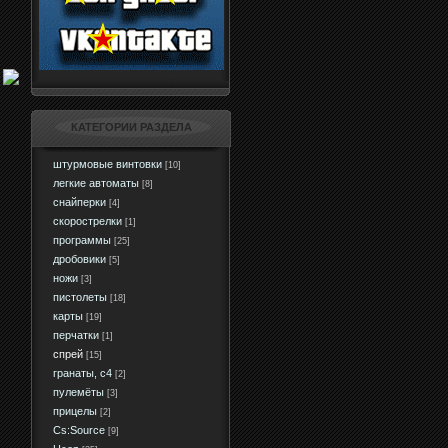
КАТЕГОРИИ РАЗДЕЛА
штурмовые винтовки
[10]
легкие автоматы
[8]
снайперки
[4]
скорострелки
[1]
программы
[25]
дробовики
[5]
ножи
[3]
пистолеты
[18]
карты
[19]
перчатки
[1]
спрей
[15]
гранаты, c4
[2]
пулемёты
[3]
прицелы
[2]
Сs:Source
[9]