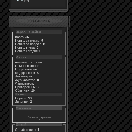
Ucoz
[35]
СТАТИСТИКА
Зарег. на сайте:
Всего:
36
Новых за месяц:
0
Новых за неделю:
0
Новых вчера:
0
Новых сегодня:
0
Из них:
Администраторов:
Гл.Модераторов:
Гл.Дизайнеров:
Модераторов:
3
Дизайнеров:
Журналистов:
0
Файловиков:
Проверенных:
2
Обычных:
29
Из них:
Парней:
33
Девушек:
3
Счетчики:
Онлайн:
Онлайн всего:
1