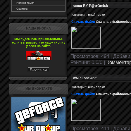
Иконки групп
scout BY P@trOn4uk
Скрипты
Категория:
снайперки
Скачать файл:
Скачать с файлообм
НАША КНОПКА
Мы будем вам признательны,
если вы разместите нашу кнопку
у себя на сайте.
Просмотров: 494 | Добав
Рейтинг: 0.0/0 |
Комментар
AWP Lonewolf
Категория:
снайперки
МЫ ВКОНТАКТЕ
Скачать файл:
Скачать с файлообм
Просмотров: 414 | Добав