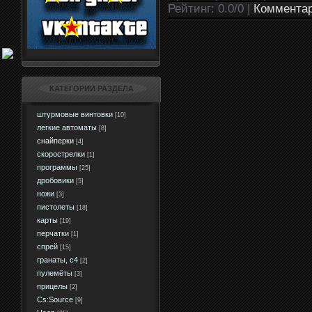
Рейтинг: 0.0/0 |
Комментар
КАТЕГОРИИ РАЗДЕЛА
штурмовые винтовки
[10]
легкие автоматы
[8]
снайперки
[4]
скорострелки
[1]
программы
[25]
дробовики
[5]
ножи
[3]
пистолеты
[18]
карты
[19]
перчатки
[1]
спрей
[15]
гранаты, c4
[2]
пулемёты
[3]
прицелы
[2]
Сs:Source
[9]