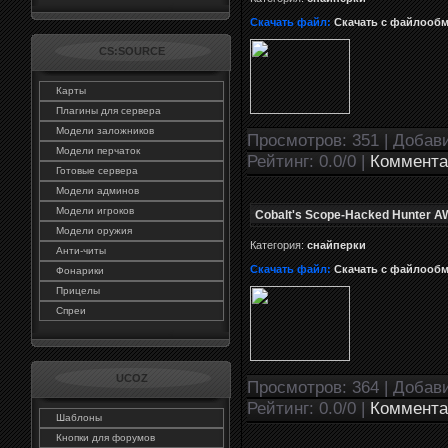
Скачать файл:
Скачать с файлооб
CS:SOURCE
Карты
Плагины для сервера
Модели заложников
Просмотров: 351 | Добав
Модели перчаток
Рейтинг: 0.0/0 |
Коммента
Готовые сервера
Модели админов
Модели игроков
Cobalt's Scope-Hacked Hunter 
Модели оружия
Категория:
снайперки
Анти-читы
Скачать файл:
Скачать с файлооб
Фонарики
Прицелы
Спреи
UCOZ
Просмотров: 364 | Добав
Рейтинг: 0.0/0 |
Коммента
Шаблоны
Кнопки для форумов