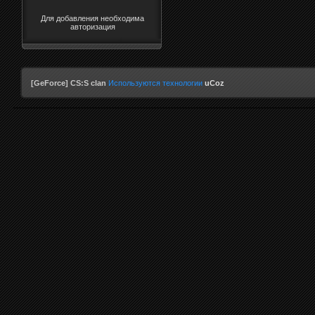
Для добавления необходима
авторизация
[GeForce] CS:S clan
Используются технологии
uCoz