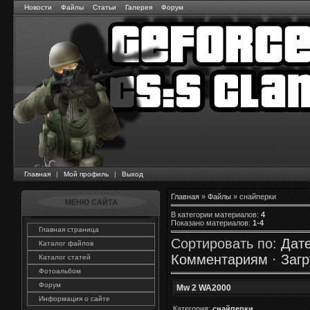
Новости
Файлы
Статьи
Галерея
Форум
Главная
|
Мой профиль
|
Выход
Главная
»
Файлы
» снайперки
МЕНЮ САЙТА
В категории материалов
:
4
Показано материалов
:
1-4
Главная страница
Сортировать по
:
Дат
Каталог файлов
Комментариям
·
Загр
Каталог статей
Фотоальбом
Форум
Mw 2 WA2000
Информация о сайте
Категория:
снайперки