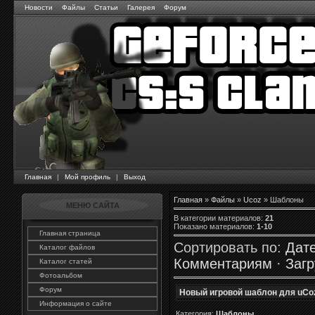
Новости
Файлы
Статьи
Галерея
Форум
Главная
|
Мой профиль
|
Выход
Главная
»
Файлы
»
Ucoz
» Шаблоны
МЕНЮ САЙТА
В категории материалов
:
21
Показано материалов
:
1-10
Главная страница
Сортировать по
:
Дат
Каталог файлов
Комментариям
·
Загр
Каталог статей
Фотоальбом
Форум
Новый игровой шаблон для uCoz
Информация о сайте
Категория:
Шаблоны