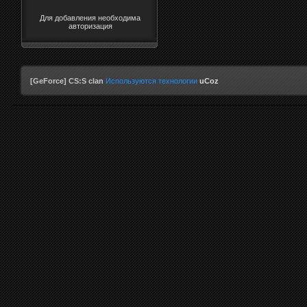
Для добавления необходима
авторизация
[GeForce] CS:S clan
Используются технологии
uCoz