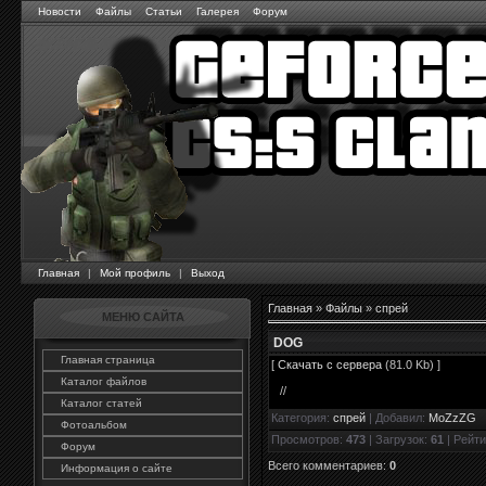
Новости
Файлы
Статьи
Галерея
Форум
Главная
|
Мой профиль
|
Выход
Главная
»
Файлы
»
спрей
МЕНЮ САЙТА
DOG
Главная страница
[
Скачать с сервера
(81.0 Kb) ]
Каталог файлов
//
Каталог статей
Категория
:
спрей
|
Добавил
:
MoZzZG
Фотоальбом
Просмотров
:
473
|
Загрузок
:
61
|
Рейти
Форум
Всего комментариев
:
0
Информация о сайте