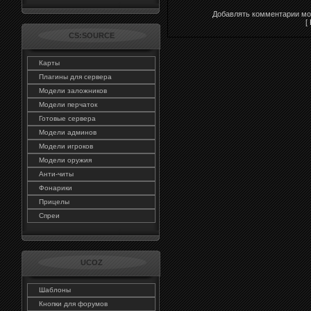
Добавлять комментарии мог
[
CS:SOURCE
Карты
Плагины для сервера
Модели заложников
Модели перчаток
Готовые сервера
Модели админов
Модели игроков
Модели оружия
Анти-читы
Фонарики
Прицелы
Спреи
UCOZ
Шаблоны
Кнопки для форумов