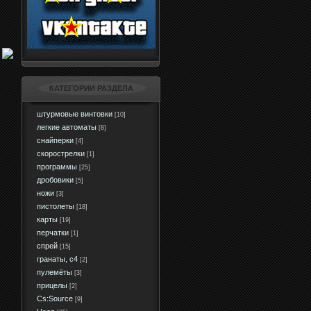
КАТЕГОРИИ РАЗДЕЛА
штурмовые винтовки
[10]
легкие автоматы
[8]
снайперки
[4]
скорострелки
[1]
программы
[25]
дробовики
[5]
ножи
[3]
пистолеты
[18]
карты
[19]
перчатки
[1]
спрей
[15]
гранаты, c4
[2]
пулемёты
[3]
прицелы
[2]
Сs:Source
[9]