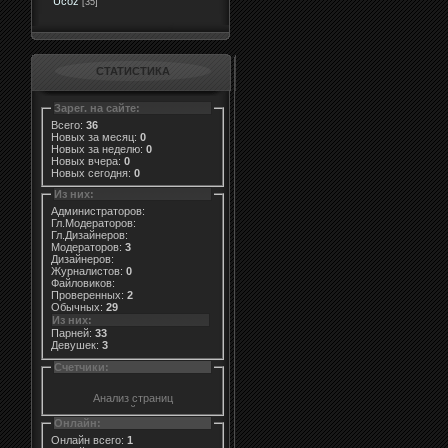
Ucoz
[35]
СТАТИСТИКА
Зарег. на сайте:
Всего:
36
Новых за месяц:
0
Новых за неделю:
0
Новых вчера:
0
Новых сегодня:
0
Из них:
Администраторов:
Гл.Модераторов:
Гл.Дизайнеров:
Модераторов:
3
Дизайнеров:
Журналистов:
0
Файловиков:
Проверенных:
2
Обычных:
29
Из них:
Парней:
33
Девушек:
3
Счетчики:
Онлайн:
Онлайн всего:
1