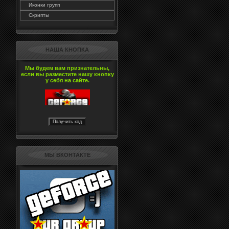
Иконки групп
Скрипты
НАША КНОПКА
Мы будем вам признательны,
если вы разместите нашу кнопку
у себя на сайте.
МЫ ВКОНТАКТЕ