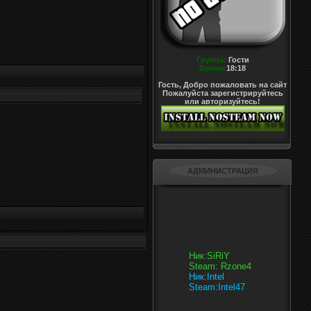
Группа:
Гости
Время:
18:18
Гость, Добро пожаловать на сайт
Пожалуйста зарегистрируйтесь
или авторизуйтесь!
АДМИНИСТРАЦИЯ
Ник:SiRiY
Steam: Rzone4
Ник:Intel
Steam:Intel47