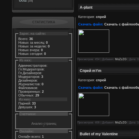
Ucoz
[35]
A-plant
Категория:
спрей
СТАТИСТИКА
Скачать файл:
Скачать с файлооб
Зарег. на сайте:
Всего:
36
Новых за месяц:
0
Новых за неделю:
0
Новых вчера:
0
Новых сегодня:
0
Просмотров: 454 | Добавил:
MoZzZG
| Дата: 1
Из них:
Администраторов:
Гл.Модераторов:
Спрей mYm
Гл.Дизайнеров:
Модераторов:
3
Категория:
спрей
Дизайнеров:
Журналистов:
0
Скачать файл:
Скачать с файлооб
Файловиков:
Проверенных:
2
Обычных:
29
Из них:
Парней:
33
Девушек:
3
Счетчики:
Просмотров: 406 | Добавил:
MoZzZG
| Дата: 1
Онлайн:
Bullet of my Valentine
Онлайн всего:
1