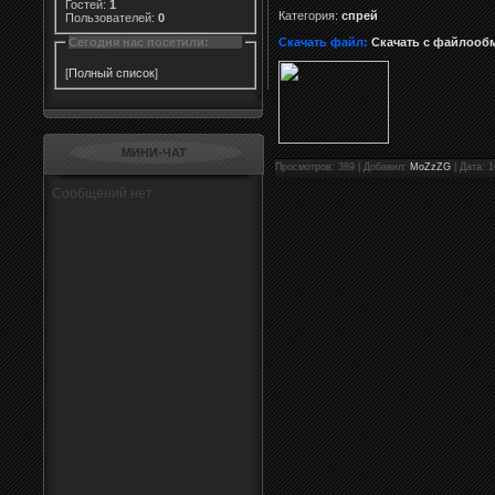
Гостей:
1
Категория:
спрей
Пользователей:
0
Сегодня нас посетили:
Скачать файл:
Скачать с файлооб
[
Полный список
]
МИНИ-ЧАТ
Просмотров: 389 | Добавил:
MoZzZG
| Дата: 1