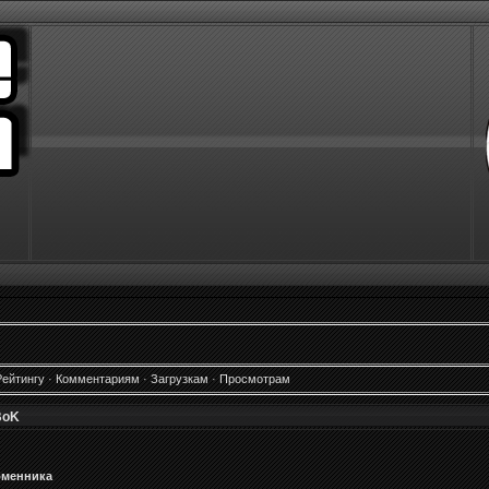
Рейтингу
·
Комментариям
·
Загрузкам
·
Просмотрам
BoK
бменника