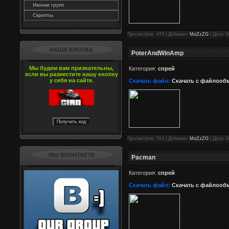
Иконки групп
Скрипты
Просмотров: 474 | Добавил:
MoZzZG
| Дата: 0
НАША КНОПКА
PoterAndWinAmp
Мы будем вам признательны,
Категория:
спрей
если вы разместите нашу кнопку
у себя на сайте.
Скачать файл:
Скачать с файлооб
Просмотров: 514 | Добавил:
MoZzZG
| Дата: 0
МЫ ВКОНТАКТЕ
Pacman
Категория:
спрей
Скачать файл:
Скачать с файлооб