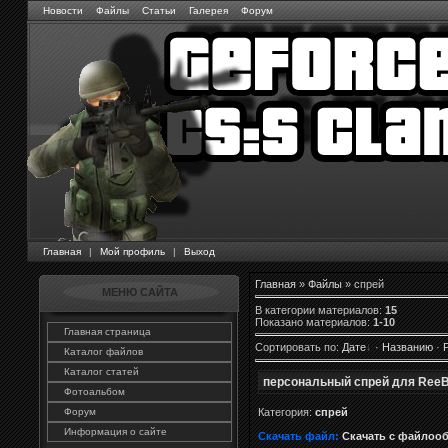
Новости
Файлы
Статьи
Галерея
Форум
Главная
|
Мой профиль
|
Выход
Главная
»
Файлы
» спрей
МЕНЮ САЙТА
В категории материалов
:
15
Показано материалов
:
1-10
Главная страница
Сортировать по
:
Дате
·
Названию
·
Каталог файлов
Каталог статей
персональный спрей для Ree
Фотоальбом
Категория:
спрей
Форум
Информация о сайте
Скачать файл:
Скачать с файлоо