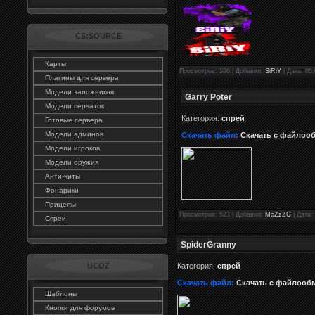
CS:SOURCE
Карты
Просмотров: 596 | Добавил:
SiRiY
| Дата: 05.
Плагины для сервера
Модели заложников
Garry Poter
Модели перчаток
Категория:
спрей
Готовые сервера
Модели админов
Скачать файл:
Скачать с файлоо
Модели игроков
Модели оружия
Анти-читы
Фонарики
Прицелы
Просмотров: 523 | Добавил:
MoZzZG
| Дата: 
Спреи
SpiderGranny
Категория:
спрей
UCOZ
Скачать файл:
Скачать с файлооб
Шаблоны
Кнопки для форумов