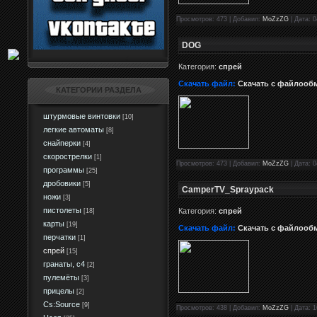
Просмотров: 473 | Добавил:
MoZzZG
| Дата: 0
DOG
Категория:
спрей
Скачать файл:
Скачать с файлооб
КАТЕГОРИИ РАЗДЕЛА
штурмовые винтовки
[10]
легкие автоматы
[8]
снайперки
[4]
скорострелки
[1]
Просмотров: 473 | Добавил:
MoZzZG
| Дата: 0
программы
[25]
дробовики
[5]
CamperTV_Spraypack
ножи
[3]
пистолеты
Категория:
спрей
[18]
карты
[19]
Скачать файл:
Скачать с файлооб
перчатки
[1]
спрей
[15]
гранаты, c4
[2]
пулемёты
[3]
прицелы
[2]
Сs:Source
[9]
Просмотров: 438 | Добавил:
MoZzZG
| Дата: 1