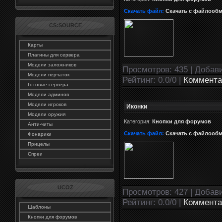
Скачать файл:
Скачать с файлооб
CS:SOURCE
Карты
Плагины для сервера
Модели заложников
Просмотров: 435 | Добав
Модели перчаток
Рейтинг: 0.0/0 |
Коммента
Готовые сервера
Модели админов
Модели игроков
Иконки
Модели оружия
Категория:
Кнопки для форумов
Анти-читы
Скачать файл:
Скачать с файлооб
Фонарики
Прицелы
Спреи
UCOZ
Просмотров: 427 | Добав
Рейтинг: 0.0/0 |
Коммента
Шаблоны
Кнопки для форумов