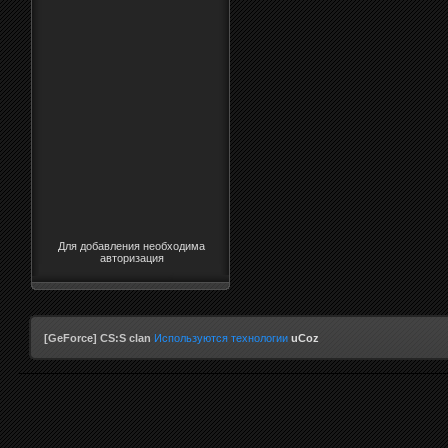
Для добавления необходима
авторизация
[GeForce] CS:S clan
Используются технологии
uCoz