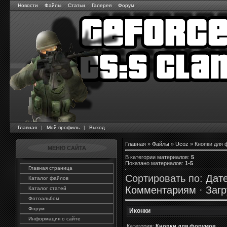
Новости
Файлы
Статьи
Галерея
Форум
Главная
|
Мой профиль
|
Выход
Главная
»
Файлы
»
Ucoz
» Кнопки для
МЕНЮ САЙТА
В категории материалов
:
5
Показано материалов
:
1-5
Главная страница
Сортировать по
:
Дат
Каталог файлов
Комментариям
·
Загр
Каталог статей
Фотоальбом
Форум
Иконки
Информация о сайте
Категория:
Кнопки для форумов